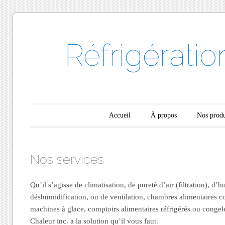
Réfrigérati
Menu principal
Aller au contenu
Accueil
À propos
Nos produ
Nos services
Qu’il s’agisse de climatisation, de pureté d’air (filtration), d’
déshumidification, ou de ventilation, chambres alimentaires c
machines à glace, comptoirs alimentaires réfrigérés ou congel
Chaleur inc. a la solution qu’il vous faut.