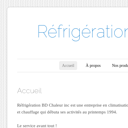
Réfrigérati
Menu principal
Aller au contenu
Accueil
À propos
Nos produ
Accueil
Réfrigération BD Chaleur inc est une entreprise en climatisation
et chauffage qui débuta ses activités au printemps 1994.
Le service avant tout !